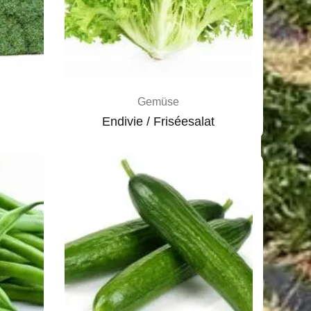
Gemüse
Endivie / Friséesalat