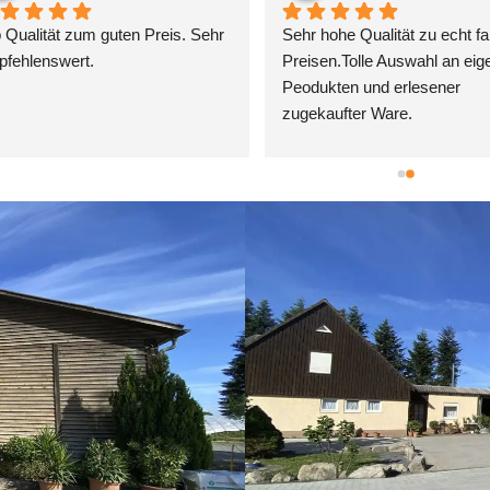
r wieder super Obst und 
Tolle Lebensmittel, tolle Qualität
se direkt vom Erzeuger. 
Freundlich herzliches Personal
rdem frische Eier aus der 
Ware direkt vom Erzeuger - wa
ion
will man mehr?!