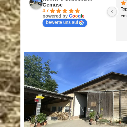
Gemüse
Imme
4.7
Gemü
powered by
G
o
o
g
l
e
bewerte uns auf
Auße
Reg