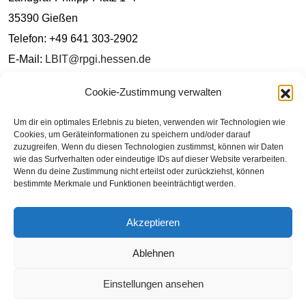
35390 Gießen
Telefon: +49 641 303-2902
E-Mail:
LBIT@rpgi.hessen.de
Erstellungsdatum
Cookie-Zustimmung verwalten
Diese Erklärung wurde am 29. Juni 2025 erstellt. Die
Um dir ein optimales Erlebnis zu bieten, verwenden wir Technologien wie
Cookies, um Geräteinformationen zu speichern und/oder darauf
Überprüfung der Einhaltung der Anforderungen beruht auf
zuzugreifen. Wenn du diesen Technologien zustimmst, können wir Daten
einer internen Bewertung.
wie das Surfverhalten oder eindeutige IDs auf dieser Website verarbeiten.
Wenn du deine Zustimmung nicht erteilst oder zurückziehst, können
bestimmte Merkmale und Funktionen beeinträchtigt werden.
Diese Erklärung wird regelmäßig aktualisiert. Für Hinweise
oder Fehler nutzen Sie bitte die oben genannten
Akzeptieren
Kontaktmöglichkeiten.
Ablehnen
Einstellungen ansehen
Barrierefreiheit
Cookie-Richtlinie