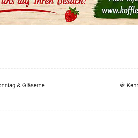
onntag & Gläserne
🍓 Kenn