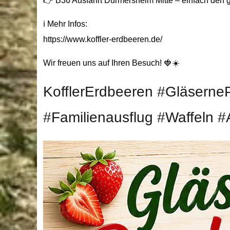
👉 B36 Ausfahrt Durmersheim Mitte – einfach den g
ℹ️ Mehr Infos:
https://www.koffler-erdbeeren.de/
Wir freuen uns auf Ihren Besuch! 🍓☀️
KofflerErdbeeren #GläserneP
#Familienausflug #Waffeln 