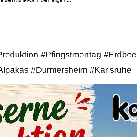
elben Koffler-Schildern folgen 😊
roduktion #Pfingstmontag #Erdbeer
#Alpakas #Durmersheim #Karlsruhe